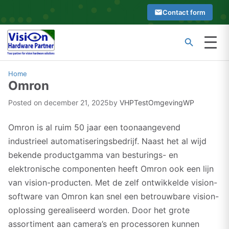
Skip
Contact form
to
content
Menu
Type
Search
at
Home
Omron
least
2
Posted on
december 21, 2025
by
VHPTestOmgevingWP
characters
to
Omron is al ruim 50 jaar een toonaangevend
see
industrieel automatiseringsbedrijf. Naast het al wijd
search
bekende productgamma van besturings- en
suggestions
elektronische componenten heeft Omron ook een lijn
van vision-producten. Met de zelf ontwikkelde vision-
software van Omron kan snel een betrouwbare vision-
oplossing gerealiseerd worden. Door het grote
assortiment aan camera’s en processoren kunnen