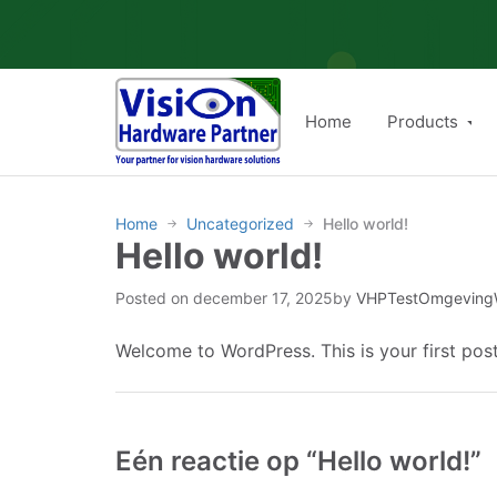
Skip
to
content
Home
Products
Home
Uncategorized
Hello world!
→
→
Hello world!
Posted on
december 17, 2025
by
VHPTestOmgevin
Welcome to WordPress. This is your first post. 
Eén reactie op “Hello world!”